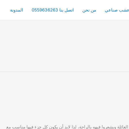
شب صناعي
من نحن
اتصل بنا 0559636263
المدونة
ة ويشعروا فيهه بالراحة، لذا لابد أن يكون كل جزء فيها مناسب مع