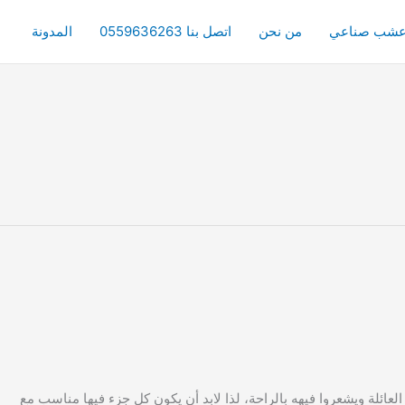
شب صناعي
من نحن
اتصل بنا 0559636263
المدونة
ة ويشعروا فيهه بالراحة، لذا لابد أن يكون كل جزء فيها مناسب مع