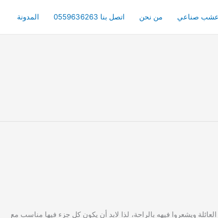
شب صناعي
من نحن
اتصل بنا 0559636263
المدونة
ة ويشعروا فيهه بالراحة، لذا لابد أن يكون كل جزء فيها مناسب مع