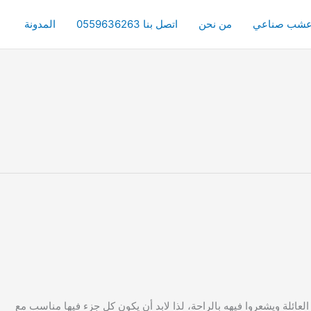
شب صناعي
من نحن
اتصل بنا 0559636263
المدونة
ة ويشعروا فيهه بالراحة، لذا لابد أن يكون كل جزء فيها مناسب مع